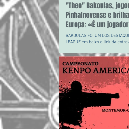
"Theo" Bakoulas, jogo
Pinhalnovense e brilh
Europa: «É um jogador
BAKOULAS FOI UM DOS DESTAQU
LEAGUE em baixo o link da entrev
nosso Mister Manuel Gomes ao Z
sobre o Theofanis...