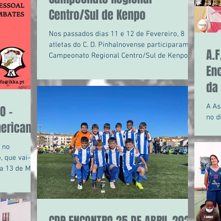
Centro/Sul de Kenpo
Nos passados dias 11 e 12 de Fevereiro, 8
atletas do C. D. Pinhalnovense participaram no
A.F
Campeonato Regional Centro/Sul de Kenpo
nas...
En
da
A As
O -
no d
ericano
Salã
 no
se
a 13 de Maio