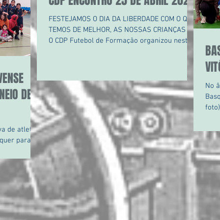
CDP ENCONTRO 25 DE ABRIL 2022
FESTEJAMOS O DIA DA LIBERDADE COM O QUE
TEMOS DE MELHOR, AS NOSSAS CRIANÇAS !!!
O CDP Futebol de Formação organizou neste
BA
25 de abril o...
VIT
VENSE
No âmbito do Torneio da Pascoa 2022,
NEIO DE
Basque
foto
Munic
r para
giado...