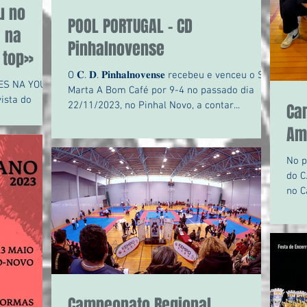
u no
POOL PORTUGAL - CD
a na
Pinhalnovense
 top»
O 𝐂. 𝐃. 𝐏𝐢𝐧𝐡𝐚𝐥𝐧𝐨𝐯𝐞𝐧𝐬𝐞 recebeu e venceu o ST
ES NA YOUTH
Marta A Bom Café por 9-4 no passado dia
ista do
22/11/2023, no Pinhal Novo, a contar...
Ca
eroZero,
Am
No p
do C
no C
de...
Campeonato Regional