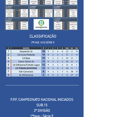
CLASSIFICAÇÃO
2ªFASE M/D SÉRIE 5
F.P.F. CAMPEONATO NACIONAL INICIADOS
SUB.15
2ª DIVISÃO
1ªfase - Série E