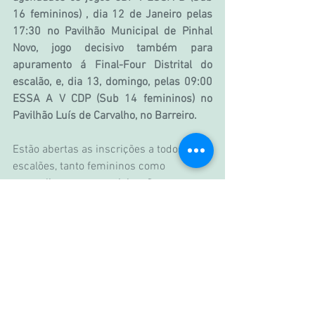
16 femininos) , dia 12 de Janeiro pelas 
17:30 no Pavilhão Municipal de Pinhal 
Novo, jogo decisivo também para 
apuramento á Final-Four Distrital do 
escalão, e, dia 13, domingo, pelas 09:00 
ESSA A V CDP (Sub 14 femininos) no 
Pavilhão Luís de Carvalho, no Barreiro.
Estão abertas as inscrições a todos os 
escalões, tanto femininos como 
masculinos, para participação nas 
provas oficiais da Associação de 
Basquetebol de Setubal, e outros 
torneios.
Tags:
CD Pinhalnovense
CD Pinhalnovense MODALIDADES